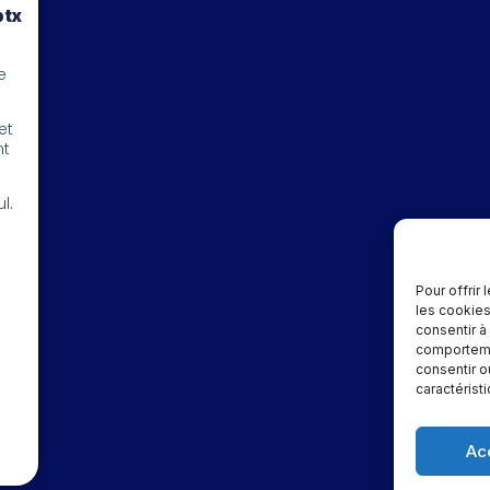
btx
e
et
nt
l.
Pour offrir
les cookies
consentir à
comportemen
consentir o
caractérist
Ac