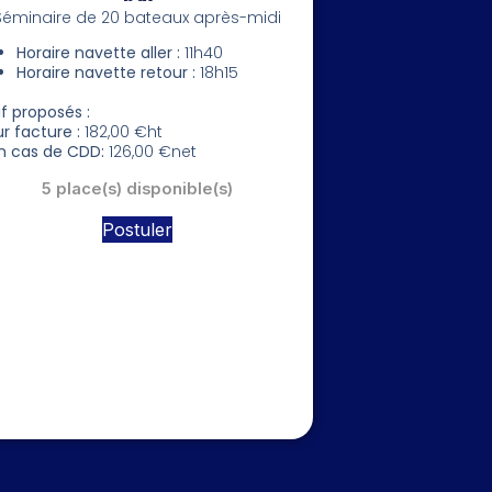
Séminaire de 20 bateaux après-midi
Horaire navette aller :
11h40
Horaire navette retour :
18h15
if proposés :
ur facture :
182,00 €ht
n cas de CDD:
126,00 €net
5 place(s) disponible(s)
Postuler