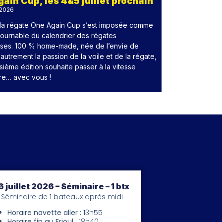
ain Cup, les 4&5 juillet prochain
 2026
 la régate One Again Cup s’est imposée comme
tournable du calendrier des régates
aises. 100 % home-made, née de l’envie de
autrement la passion de la voile et de la régate,
isième édition souhaite passer à la vitesse
re… avec vous !
6 juillet 2026 – Séminaire – 1 btx
Séminaire de 1 bateaux après midi
Horaire navette aller :
13h55
Horaire fin au Frioul :
18h40