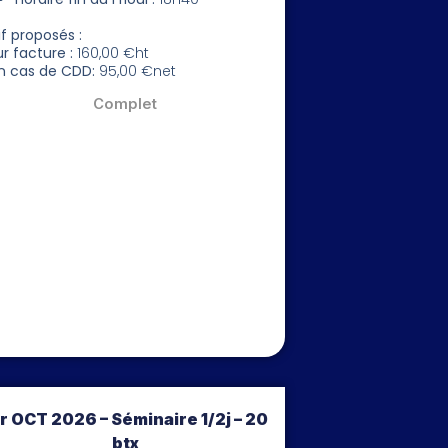
if proposés :
ur facture :
160,00 €ht
n cas de CDD:
95,00 €net
Complet
r OCT 2026 – Séminaire 1/2j – 20
btx