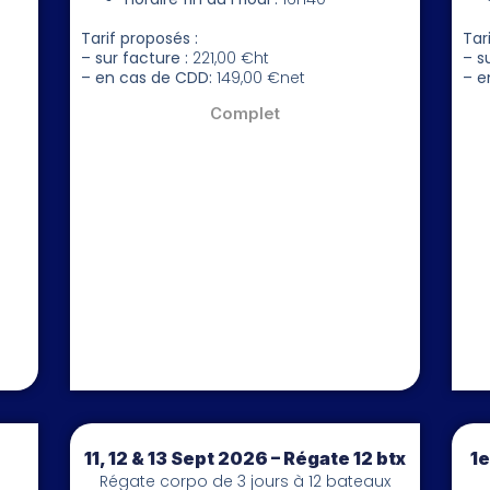
Tarif proposés :
Tar
– sur facture :
221,00 €ht
– s
– en cas de CDD:
149,00 €net
– e
Complet
11, 12 & 13 Sept 2026 – Régate 12 btx
1e
Régate corpo de 3 jours à 12 bateaux