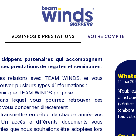
VOS INFOS & PRESTATIONS
VOTRE COMPTE
 skippers partenaires qui accompagnent
ses prestations de régates et séminaires.
Whats
r les relations avec TEAM WINDS, et vous
14 mai 20
rouver plusieurs types d’informations :
N’oubliez
à venir que TEAM WINDS propose
d’indique
s lequel vous pourrez retrouver des
(vérifiez
nt vous concerner directement
tombent 
 transmettre en début de chaque année vos
fois votr
– Un accès a différents documents vous
tés que nous souhaitons être adoptées lors