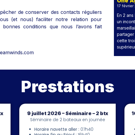
One Ag
17 février
mpêcher de conserver des contacts réguliers
En 2 ans
us (et nous) faciliter notre relation pour
un incon
i bonnes conditions que nous l’avons fait
marseill
partager 
cette tro
supérieu
@teamwinds.com
Prestations
tx
9 juillet 2026 – Séminaire – 2 btx
1
Séminaire de 2 bateaux en journée
Horaire navette aller :
07h40
Horaire fin au Frioul :
16h40