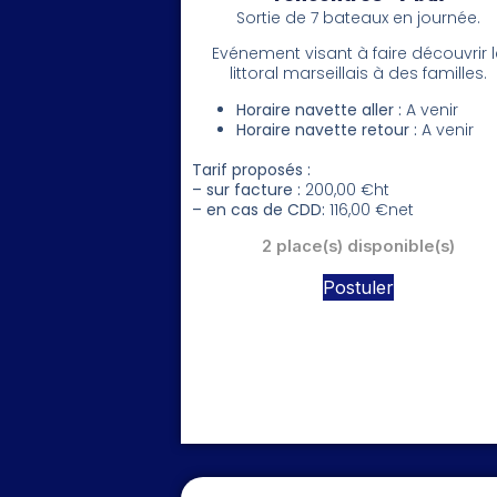
Sortie de 7 bateaux en journée.
Evénement visant à faire découvrir l
littoral marseillais à des familles.
Horaire navette aller :
A venir
Horaire navette retour :
A venir
Tarif proposés :
– sur facture :
200,00 €ht
– en cas de CDD:
116,00 €net
2 place(s) disponible(s)
Postuler