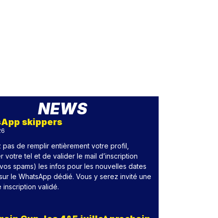
NEWS
App skippers
26
 pas de remplir entièrement votre profil,
r votre tel et de valider le mail d’inscription
 vos spams) les infos pour les nouvelles dates
sur le WhatsApp dédié. Vous y serez invité une
e inscription validé.