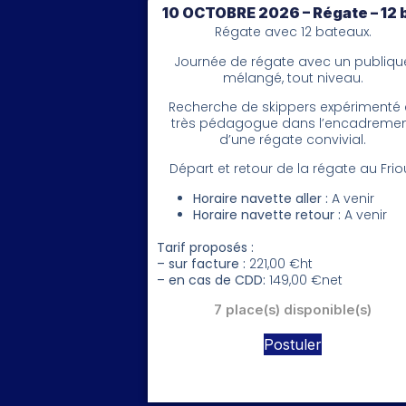
10 OCTOBRE 2026 – Régate – 12 
Régate avec 12 bateaux.
Journée de régate avec un publiqu
mélangé, tout niveau.
Recherche de skippers expérimenté 
très pédagogue dans l’encadreme
d’une régate convivial.
Départ et retour de la régate au Friou
Horaire navette aller :
A venir
Horaire navette retour :
A venir
Tarif proposés :
– sur facture :
221,00 €ht
– en cas de CDD:
149,00 €net
7 place(s) disponible(s)
Postuler