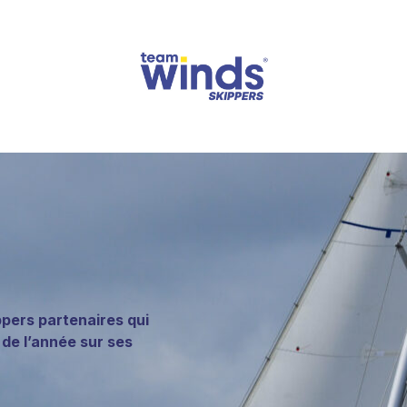
ppers partenaires qui
e l’année sur ses