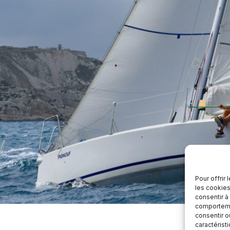
Pour offrir
les cookies
consentir à
comportemen
consentir o
caractérist