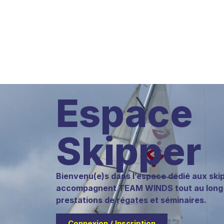
Espace
Skipper
Bienvenu(e)s dans l’espace dédié aux ski
accompagnent TEAM WINDS tout au long d
prestations de régates et séminaires.
Connexion / Inscription